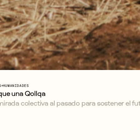
5
HUMANIDADES
ue una Qollqa
irada colectiva al pasado para sostener el fu