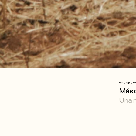
29/10/2
Más q
Una m